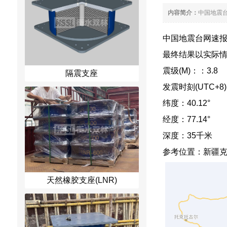
内容简介：
中国地震台
中国地震台网速报：2
最终结果以实际
震级(M)：：3.8
隔震支座
发震时刻(UTC+8)：2
纬度：40.12°
经度：77.14°
深度：35千米
参考位置：新疆
天然橡胶支座(LNR)