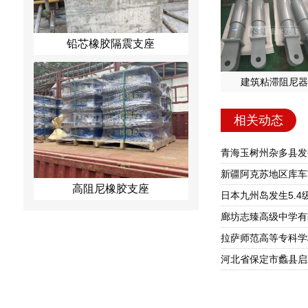
铅芯橡胶隔震支座
建筑粘滞阻尼器
相关动态
青海玉树州杂多县发生
新疆阿克苏地区库车
高阻尼橡胶支座
日本九州岛发生5.4
廊坊志臻高级中学有
拉萨师范高等专科学
河北省保定市蠡县启