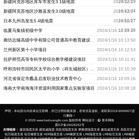
20:32:29
新疆阿克苏地区库车市发生3.1级地震
2024/12/17
18:43:34
新疆阿克苏地区沙雅县发生3.0级地震
2024/12/17
16:50:27
日本九州岛发生5.4级地震
2024/12/17
12:09:36
临夏马集镇初级中学
2024/1/16 10:14:27
廊坊志臻高级中学有限公司普通高中教育建设项目
2024/1/16 10:13:50
兰州新区第十小学项目
2024/1/16 10:12:53
拉萨师范高等专科学校综合教学楼建设项目
2024/1/16 10:11:41
呼和浩特市回民区太平街小学（祥生城校区）建设项目
2024/1/16 10:10:39
河北省保定市蠡县启发职业技术教育中心
2024/1/16 10:09:16
海南大学南海海洋资源利用国家重点实验室项目
2024/1/16 10:08:18
声明：本站部分内容来自互联网，并已注明转载来源，若有涉及侵权，请联系0318-6666807进
行删除！
© 2026 www.hsshuanglin.com 版权所有 网站设计：
青禾网络
冀ICP备16028262号
友情链接：
建筑隔震支座
建筑减隔震
高阻尼隔震支座
摩擦摆隔震支座
建筑减震支座
高阻尼支座
铅芯隔震支座
铅芯橡胶支座
HDR隔震支座
LNR橡胶支座
LRB隔震支座
LRB铅芯支座
LRB橡胶
支座
隔震支座
铅芯支座
HDR橡胶支座
LNR隔震支座
天然橡胶隔震支座
FPS隔震支座
FPS摩擦